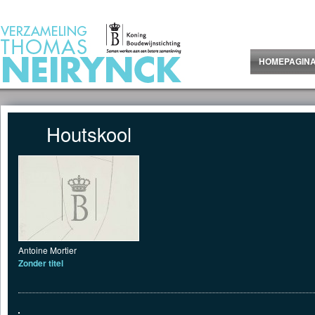
Jump to Content
HOMEPAGIN
Houtskool
Antoine Mortier
Zonder titel