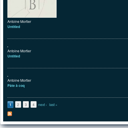
Antoine Mortier
Untitled
Antoine Mortier
Untitled
Antoine Mortier
Pâte à coq
Pages
1
2
3
4
next ›
last »