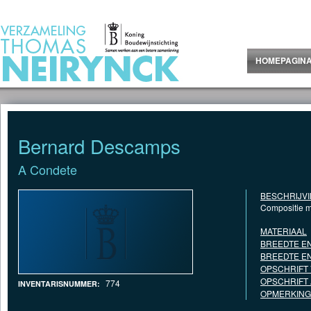
Jump to Content
HOMEPAGIN
Bernard Descamps
A Condete
BESCHRIJV
Compositie m
MATERIAAL
BREEDTE EN
BREEDTE EN
OPSCHRIFT
OPSCHRIFT
774
INVENTARISNUMMER:
OPMERKING