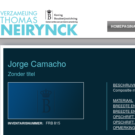
Jump to Content
HOMEPAGIN
Jorge Camacho
Zonder titel
BESCHRIJV
Compositie me
MATERIAAL
BREEDTE EN
BREEDTE EN
OPSCHRIFT
OPSCHRIFT
FRB 815
INVENTARISNUMMER:
OPMERKING