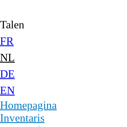
Jump to Content
Talen
FR
NL
DE
EN
Homepagina
Inventaris