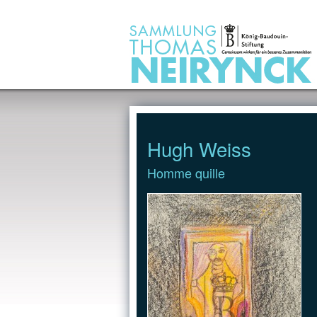
Jump to Content
Hugh Weiss
Homme quille