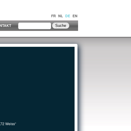
FR
NL
DE
EN
NTAKT
 „72 Weiss“