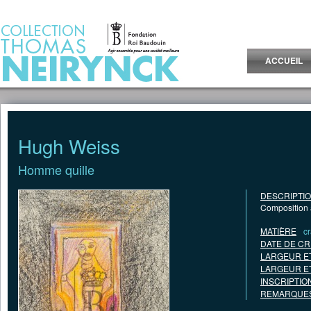
Jump to Content
ACCUEIL
Hugh Weiss
Homme quille
DESCRIPTI
Composition 
MATIÈRE
c
DATE DE CR
LARGEUR E
LARGEUR E
INSCRIPTIO
REMARQUES