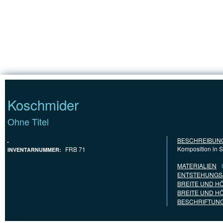
Jump to Content
STARTSEITE
Koschmider
Ohne Titel
BESCHREIBUN
Komposition in 
FRB 71
INVENTARNUMMER:
MATERIALIEN
ENTSTEHUNGS
BREITE UND H
BREITE UND H
BESCHRIFTUNG