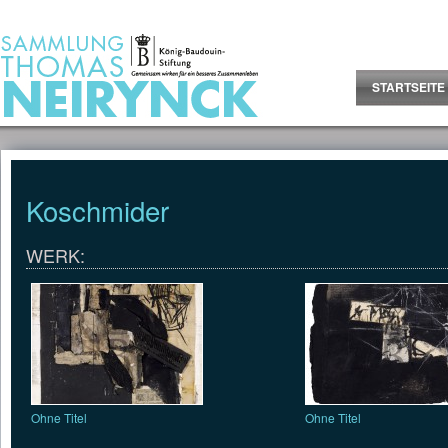
Jump to Content
STARTSEITE
Koschmider
WERK:
Ohne Titel
Ohne Titel