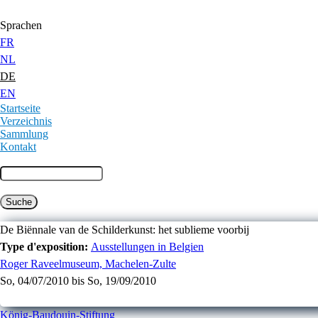
Jump to Content
Sprachen
FR
NL
DE
EN
Startseite
Verzeichnis
Sammlung
Kontakt
De Biënnale van de Schilderkunst: het sublieme voorbij
Type d'exposition:
Ausstellungen in Belgien
Roger Raveelmuseum, Machelen-Zulte
So, 04/07/2010
bis
So, 19/09/2010
König-Baudouin-Stiftung