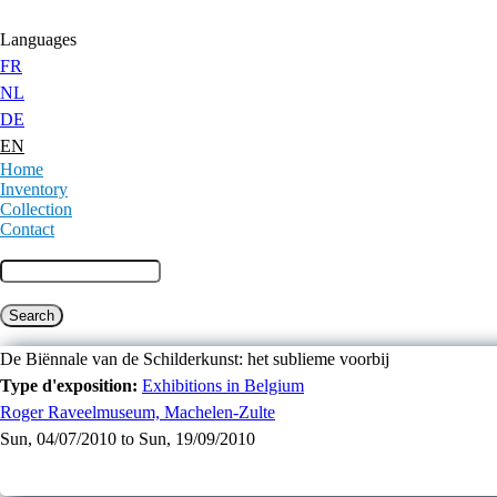
Jump to Content
Languages
FR
NL
DE
EN
Home
Inventory
Collection
Contact
De Biënnale van de Schilderkunst: het sublieme voorbij
Type d'exposition:
Exhibitions in Belgium
Roger Raveelmuseum, Machelen-Zulte
Sun, 04/07/2010
to
Sun, 19/09/2010