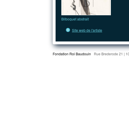
Bilboquet abstrait
Site web de l'artiste
Fondation Roi Baudouin
Rue Brederode 21 | 1