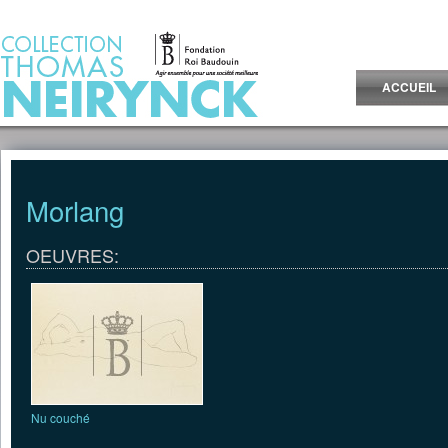
Jump to Content
ACCUEIL
Morlang
OEUVRES:
Nu couché