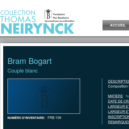
Jump to Content
ACCUEIL
Bram Bogart
Couple blanc
DESCRIPTI
Composition 
MATIÈRE
hu
DATE DE CR
LARGEUR E
LARGEUR E
INSCRIPTIO
FRB 106
NUMÉRO D'INVENTAIRE:
REMARQUES