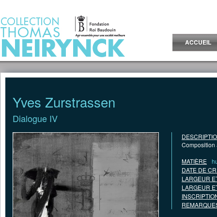
Jump to Content
ACCUEIL
Yves Zurstrassen
Dialogue IV
DESCRIPTI
Composition a
MATIÈRE
hu
DATE DE CR
LARGEUR E
LARGEUR E
INSCRIPTIO
REMARQUES