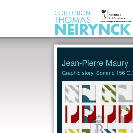
Jump to Content
Jean-Pierre Maury
Graphic story. Somme 156 G.