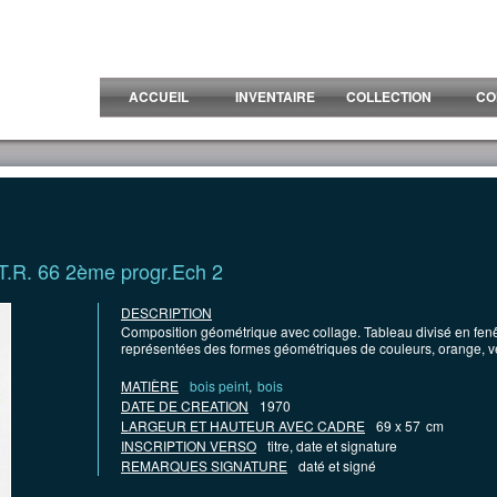
ACCUEIL
INVENTAIRE
COLLECTION
CO
T.R. 66 2ème progr.Ech 2
DESCRIPTION
Composition géométrique avec collage. Tableau divisé en fenêt
représentées des formes géométriques de couleurs, orange, ve
MATIÈRE
bois peint
,
bois
DATE DE CREATION
1970
LARGEUR ET HAUTEUR AVEC CADRE
69 x 57
cm
INSCRIPTION VERSO
titre, date et signature
REMARQUES SIGNATURE
daté et signé