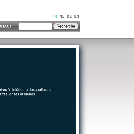
FR
NL
DE
EN
NTACT
res à l'intérieure desquelles sont
rtes, grises et bleues