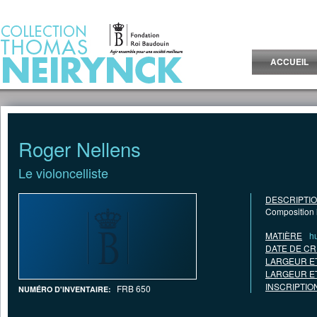
Jump to Content
ACCUEIL
Roger Nellens
Le violoncelliste
DESCRIPTI
Composition 
MATIÈRE
hu
DATE DE CR
LARGEUR E
LARGEUR E
INSCRIPTIO
FRB 650
NUMÉRO D'INVENTAIRE: