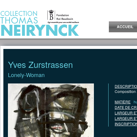
Jump to Content
ACCUEIL
Yves Zurstrassen
Lonely-Woman
DESCRIPTI
Composition a
MATIÈRE
hu
DATE DE CR
LARGEUR E
LARGEUR E
INSCRIPTIO