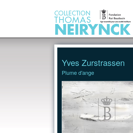
Jump to Content
Yves Zurstrassen
Plume d'ange