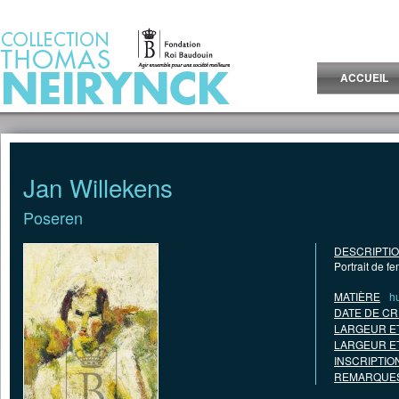
Jump to Content
ACCUEIL
Jan Willekens
Poseren
DESCRIPTI
Portrait de f
MATIÈRE
hu
DATE DE CR
LARGEUR E
LARGEUR E
INSCRIPTIO
REMARQUES