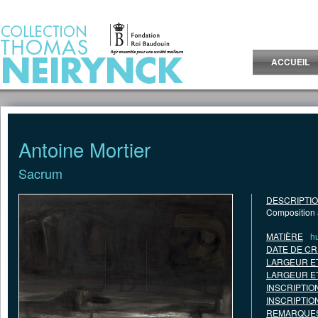
Jump to Content
ACCUEIL
Antoine Mortier
Sacrum
DESCRIPTI
Composition a
MATIÈRE
hu
DATE DE CR
LARGEUR E
LARGEUR E
INSCRIPTIO
INSCRIPTIO
REMARQUES