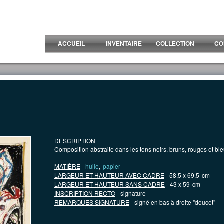
ACCUEIL
INVENTAIRE
COLLECTION
CO
DESCRIPTION
Composition abstraite dans les tons noirs, bruns, rouges et bl
MATIÈRE
huile
,
papier
LARGEUR ET HAUTEUR AVEC CADRE
58,5 x 69,5
cm
LARGEUR ET HAUTEUR SANS CADRE
43 x 59
cm
INSCRIPTION RECTO
signature
REMARQUES SIGNATURE
signé en bas à droite "doucet"