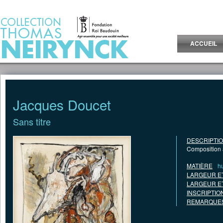
Jump to Content
ACCUEIL
Jacques Doucet
Sans titre
DESCRIPTI
Composition 
MATIÈRE
hu
LARGEUR E
LARGEUR E
INSCRIPTIO
REMARQUES