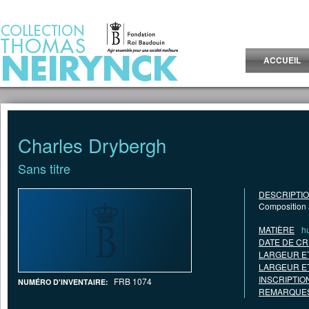
Jump to Content
ACCUEIL
Charles Drybergh
Sans titre
DESCRIPTI
Composition a
MATIÈRE
hu
DATE DE CR
LARGEUR E
LARGEUR E
INSCRIPTIO
FRB 1074
NUMÉRO D'INVENTAIRE:
REMARQUES