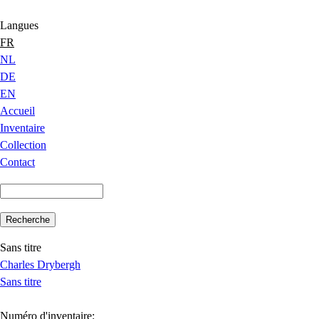
Jump to Content
Langues
FR
NL
DE
EN
Accueil
Inventaire
Collection
Contact
Sans titre
Charles Drybergh
Sans titre
Numéro d'inventaire: