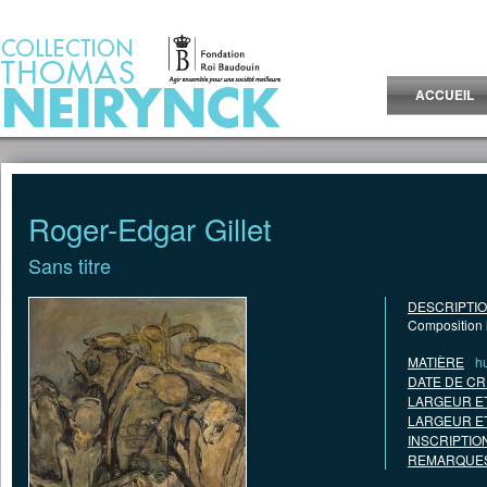
Jump to Content
ACCUEIL
Roger-Edgar Gillet
Sans titre
DESCRIPTI
Composition 
MATIÈRE
hu
DATE DE CR
LARGEUR E
LARGEUR E
INSCRIPTIO
REMARQUES