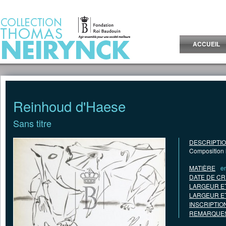
Jump to Content
ACCUEIL
Reinhoud d'Haese
Sans titre
DESCRIPTI
Composition 
MATIÈRE
e
DATE DE CR
LARGEUR E
LARGEUR E
INSCRIPTIO
REMARQUES