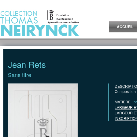
Jump to Content
ACCUEIL
Jean Rets
Sans titre
DESCRIPTI
Composition 
MATIÈRE
bo
LARGEUR E
LARGEUR E
INSCRIPTIO