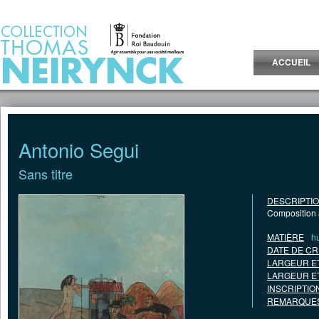
Jump to Content
ACCUEIL
Antonio Segui
Sans titre
DESCRIPTI
Composition
MATIÈRE
hu
DATE DE CR
LARGEUR E
LARGEUR E
INSCRIPTIO
REMARQUES