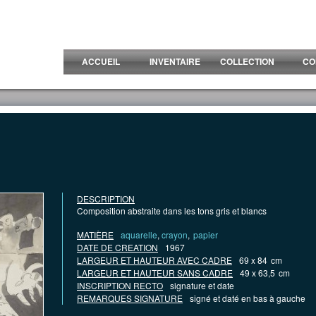
ACCUEIL
INVENTAIRE
COLLECTION
CO
DESCRIPTION
Composition abstraite dans les tons gris et blancs
MATIÈRE
aquarelle
,
crayon
,
papier
DATE DE CREATION
1967
LARGEUR ET HAUTEUR AVEC CADRE
69 x 84
cm
LARGEUR ET HAUTEUR SANS CADRE
49 x 63,5
cm
INSCRIPTION RECTO
signature et date
REMARQUES SIGNATURE
signé et daté en bas à gauche