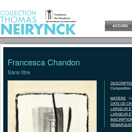
Jump to Content
ACCUEIL
Francesca Chandon
Sans titre
DESCRIPTI
Composition a
MATIÈRE
hu
DATE DE CR
LARGEUR E
LARGEUR E
INSCRIPTIO
REMARQUES