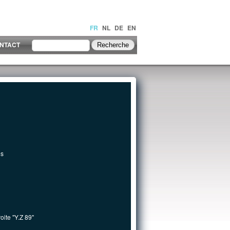
FR
NL
DE
EN
NTACT
es
ite "Y.Z 89"