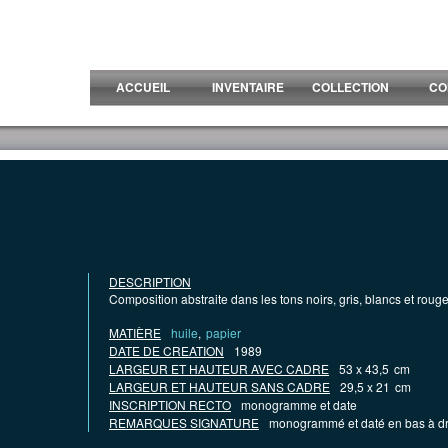
ACCUEIL
INVENTAIRE
COLLECTION
CO
DESCRIPTION
Composition abstraite dans les tons noirs, gris, blancs et roug
MATIÈRE
huile
,
papier
DATE DE CREATION
1989
LARGEUR ET HAUTEUR AVEC CADRE
53 x 43,5
cm
LARGEUR ET HAUTEUR SANS CADRE
29,5 x 21
cm
INSCRIPTION RECTO
monogramme et date
REMARQUES SIGNATURE
monogrammé et daté en bas à dro