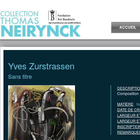
Jump to Content
ACCUEIL
Yves Zurstrassen
Sans titre
DESCRIPTI
Composition a
MATIÈRE
hu
DATE DE CR
LARGEUR E
LARGEUR E
INSCRIPTIO
REMARQUES