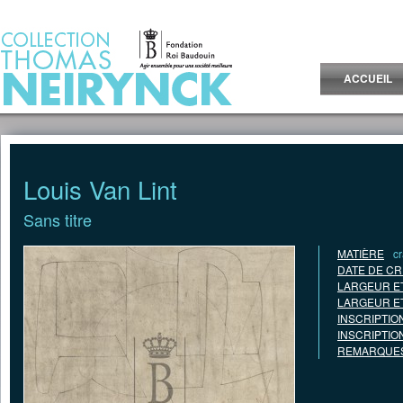
Jump to Content
ACCUEIL
Louis Van Lint
Sans titre
MATIÈRE
c
DATE DE CR
LARGEUR E
LARGEUR E
INSCRIPTIO
INSCRIPTIO
REMARQUES