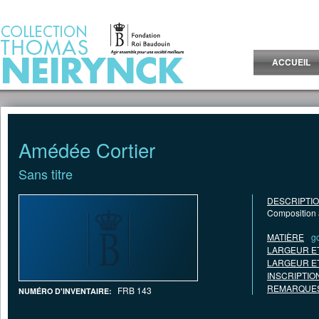
Jump to Content
ACCUEIL
Amédée Cortier
Sans titre
DESCRIPTI
Composition a
MATIÈRE
g
LARGEUR E
LARGEUR E
INSCRIPTIO
REMARQUES
FRB 143
NUMÉRO D'INVENTAIRE: