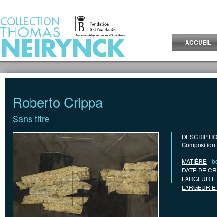
Jump to Content
ACCUEIL
Roberto Crippa
Sans titre
DESCRIPTI
Composition 
MATIÈRE
bo
DATE DE CR
LARGEUR E
LARGEUR E