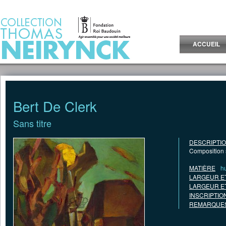
Jump to Content
ACCUEIL
Bert De Clerk
Sans titre
DESCRIPTI
Composition st
MATIÈRE
hu
LARGEUR E
LARGEUR E
INSCRIPTIO
REMARQUES