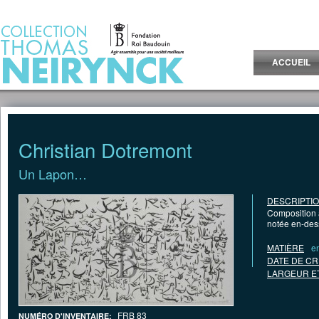
Jump to Content
ACCUEIL
Christian Dotremont
Un Lapon…
DESCRIPTI
Composition a
notée en-des
MATIÈRE
e
DATE DE CR
LARGEUR E
FRB 83
NUMÉRO D'INVENTAIRE: