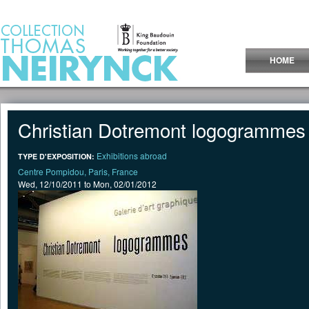
Jump to Content
HOME
Christian Dotremont logogrammes
Exhibitions abroad
TYPE D'EXPOSITION:
Centre Pompidou, Paris, France
Wed, 12/10/2011
to
Mon, 02/01/2012