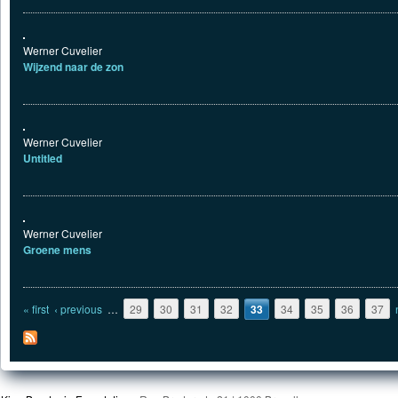
Werner Cuvelier
Wijzend naar de zon
Werner Cuvelier
Untitled
Werner Cuvelier
Groene mens
Pages
« first
‹ previous
…
29
30
31
32
33
34
35
36
37