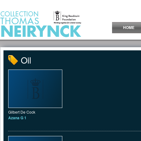
Jump to Content
HOME
Oil
Gilbert De Cock
Azana G 1