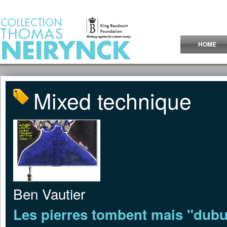
Jump to Content
HOME
Mixed technique
Ben Vautier
Les pierres tombent mais "dubuf