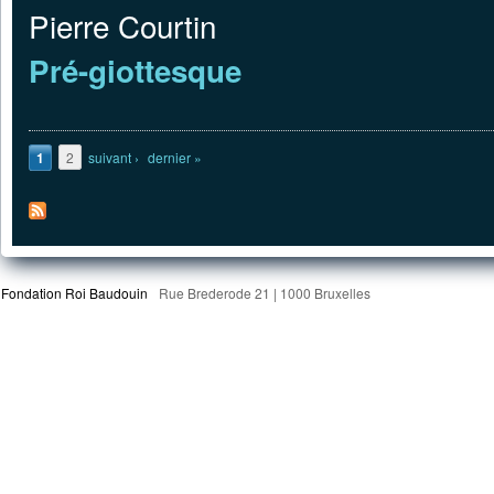
Pierre Courtin
Pré-giottesque
Pages
1
2
suivant ›
dernier »
Fondation Roi Baudouin
Rue Brederode 21 | 1000 Bruxelles