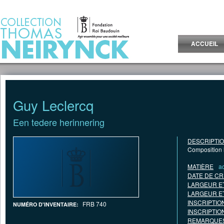
Jump to Content
ACCUEIL
Guy Leclercq
Een tedere herinnering
DESCRIPTI
Composition 
MATIÈRE
a
DATE DE CR
LARGEUR E
LARGEUR E
INSCRIPTIO
FRB 740
NUMÉRO D'INVENTAIRE:
INSCRIPTIO
REMARQUES