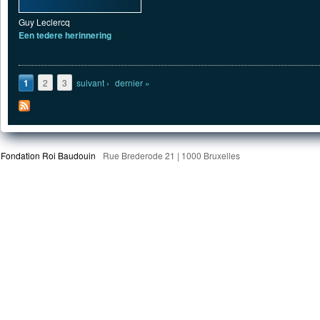
Guy Leclercq
Een tedere herinnering
Pages
1
2
3
suivant ›
dernier »
Fondation Roi Baudouin
Rue Brederode 21 | 1000 Bruxelles