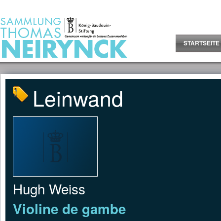
Jump to Content
STARTSEITE
Leinwand
Hugh Weiss
Violine de gambe