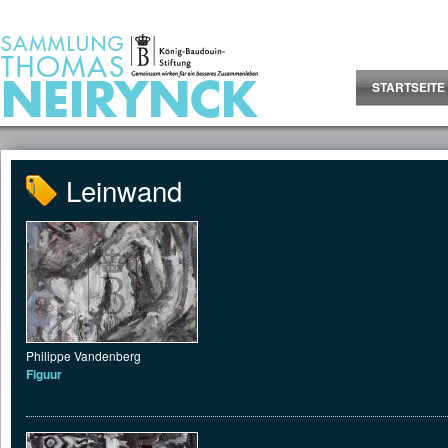
Jump to Content
STARTSEITE
Leinwand
Philippe Vandenberg
Figuur