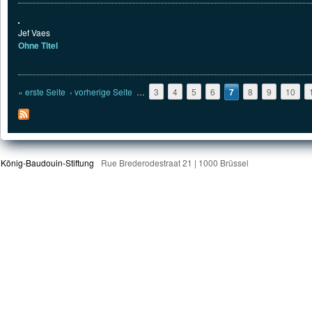
Jef Vaes
Ohne Titel
Seiten
« erste Seite
‹ vorherige Seite
…
3
4
5
6
7
8
9
10
König-Baudouin-Stiftung
Rue Brederodestraat 21 | 1000 Brüssel