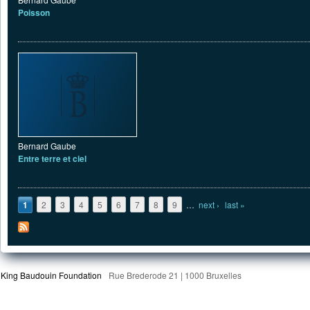
Poisson
Bernard Gaube
Entre terre et ciel
Pages
1
2
3
4
5
6
7
8
9
…
next ›
last »
King Baudouin Foundation
Rue Brederode 21 | 1000 Bruxelles