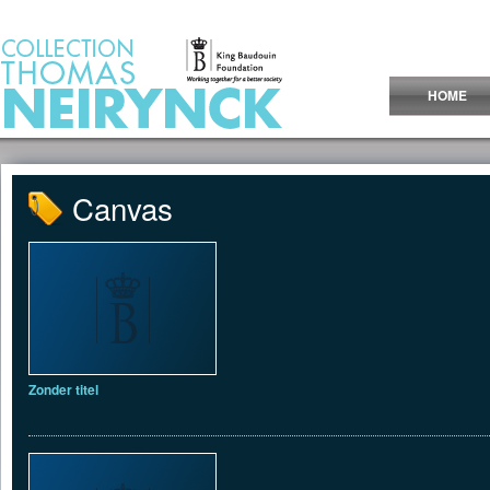
Jump to Content
HOME
Canvas
Zonder titel