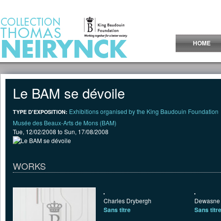
Jump to Content
HOME
Le BAM se dévoile
Exhibitions organised by the King Baudouin Foundation
TYPE D'EXPOSITION:
Musée des Beaux-Arts de Mons (BAM)
Tue, 12/02/2008
to
Sun, 17/08/2008
WORKS
Charles Drybergh
Dewasne
Sans titre
Sans titr