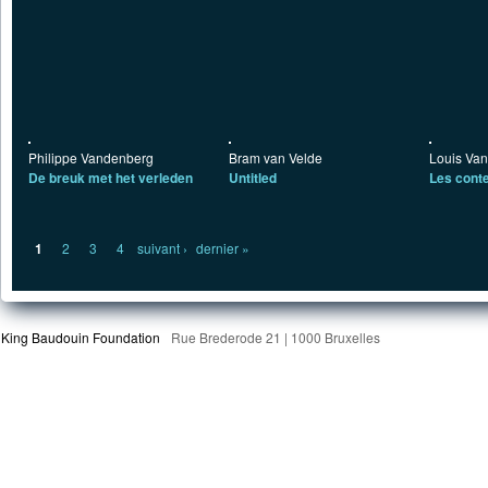
Philippe Vandenberg
Bram van Velde
Louis Van
De breuk met het verleden
Untitled
Les conte
Pages
1
2
3
4
suivant ›
dernier »
King Baudouin Foundation
Rue Brederode 21 | 1000 Bruxelles