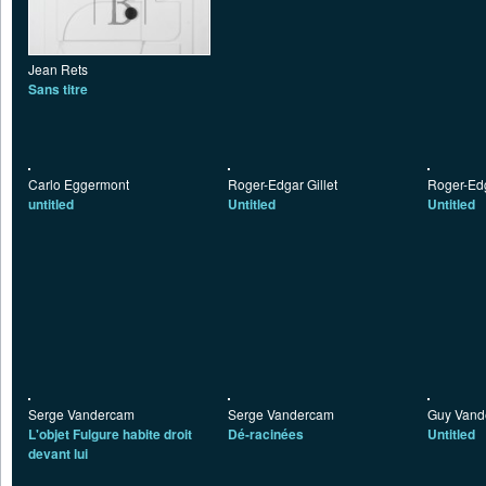
Jean Rets
Sans titre
Carlo Eggermont
Roger-Edgar Gillet
Roger-Edg
untitled
Untitled
Untitled
Serge Vandercam
Serge Vandercam
Guy Vand
L'objet Fulgure habite droit
Dé-racinées
Untitled
devant lui