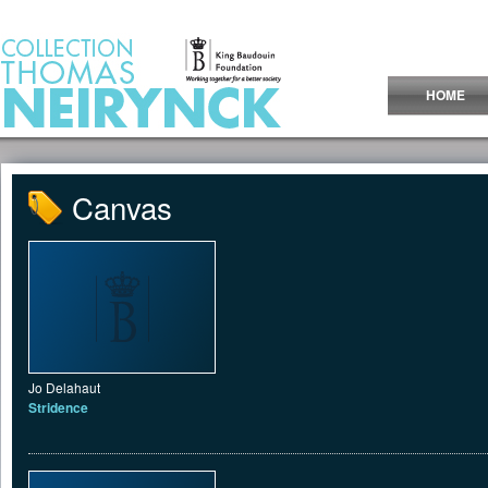
Jump to Content
HOME
Canvas
Jo Delahaut
Stridence