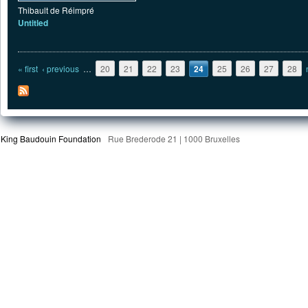
Thibault de Réimpré
Untitled
Pages
« first
‹ previous
…
20
21
22
23
24
25
26
27
28
King Baudouin Foundation
Rue Brederode 21 | 1000 Bruxelles