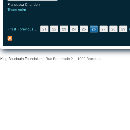
Francesca Chandon
Trace noire
Pages
« first
‹ previous
…
21
22
23
24
25
26
27
28
29
King Baudouin Foundation
Rue Brederode 21 | 1000 Bruxelles