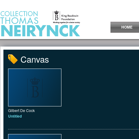
Jump to Content
HOME
Canvas
Gilbert De Cock
Untitled